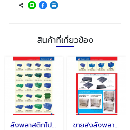
สินค้าที่เกี่ยวข้อง
ลังพลาสติกโปร่ง
ขายส่งลังพลาสติก