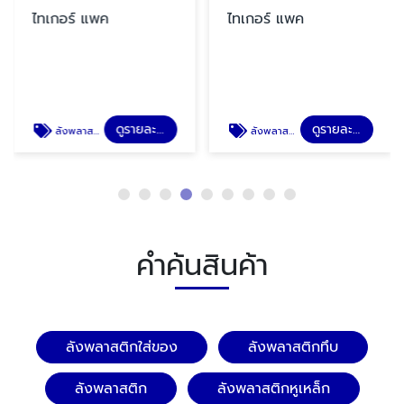
ไทเกอร์ แพค
ไทเกอร์ แพค
ดูรายละเอียด
ดูรายละเอียด
ลังพลาสติกหูเหล็ก
ลังพลาสติกทึบเกรดA
คำค้นสินค้า
ลังพลาสติกใส่ของ
ลังพลาสติกทึบ
ลังพลาสติก
ลังพลาสติกหูเหล็ก