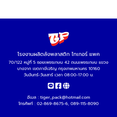
โรงงานผลิตลังพลาสติก ไทเกอร์ แพค
70/122 หมู่ที่ 5 ซอยเพชรเกษม 42 ถนนเพชรเกษม แขวง
บางจาก เขตภาษีเจริญ กรุงเทพมหานคร 10160
วันจันทร์-วันเสาร์ เวลา 08:00-17:00 น.
อีเมล :
tiger_pack@hotmail.com
โทรศัพท์ :
02-869-8675-6
,
089-115-8090