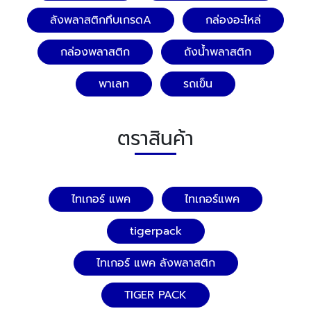
ลังพลาสติกทึบเกรดA
กล่องอะไหล่
กล่องพลาสติก
ถังน้ำพลาสติก
พาเลท
รถเข็น
ตราสินค้า
ไทเกอร์ แพค
ไทเกอร์แพค
tigerpack
ไทเกอร์ แพค ลังพลาสติก
TIGER PACK