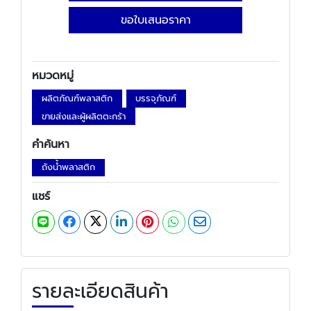
ขอใบเสนอราคา
หมวดหมู่
ผลิตภัณฑ์พลาสติก
บรรจุภัณฑ์
ขายส่งและผู้ผลิตตะกร้า
คำค้นหา
ถังน้ำพลาสติก
แชร์
รายละเอียดสินค้า