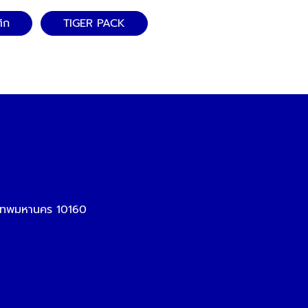
ิก
TIGER PACK
งเทพมหานคร 10160