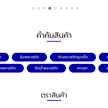
คำค้นสินค้า
บ
ลังพลาสติก
ลังพลาสติกหูเหล็ก
งพลาสติก
ถังน้ำพลาสติก
พาเลท
ร
ตราสินค้า