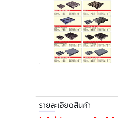
รายละเอียดสินค้า