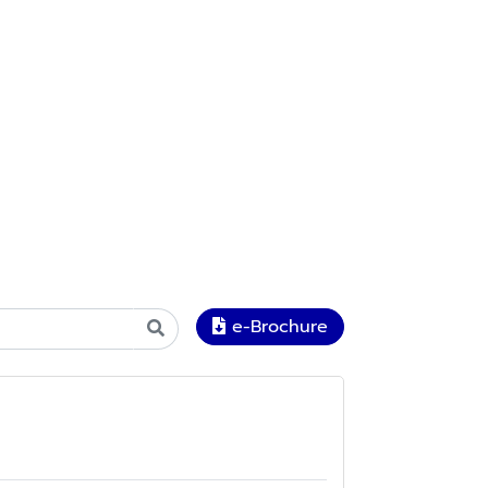
e-Brochure