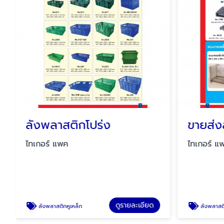
ลังพลาสติกโปร่ง
ขายส่ง
ไทเกอร์ แพค
ไทเกอร์ แ
ดูรายละเอียด
ลังพลาสติกหูเหล็ก
ลังพลาสต