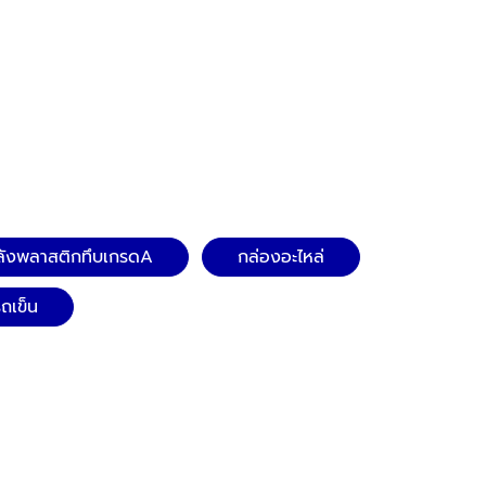
ลังพลาสติกทึบเกรดA
กล่องอะไหล่
ถเข็น