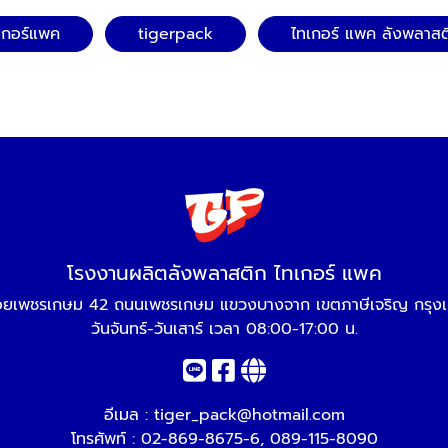
เกอร์แพค
tigerpack
ไทเกอร์ แพค ลังพลาสต
โรงงานผลิตลังพลาสติก ไทเกอร์ แพค
5 ซอยเพชรเกษม 42 ถนนเพชรเกษม แขวงบางจาก เขตภาษีเจริญ กรุ
วันจันทร์-วันเสาร์ เวลา 08:00-17:00 น.
อีเมล :
tiger_pack@hotmail.com
โทรศัพท์ :
02-869-8675-6
,
089-115-8090