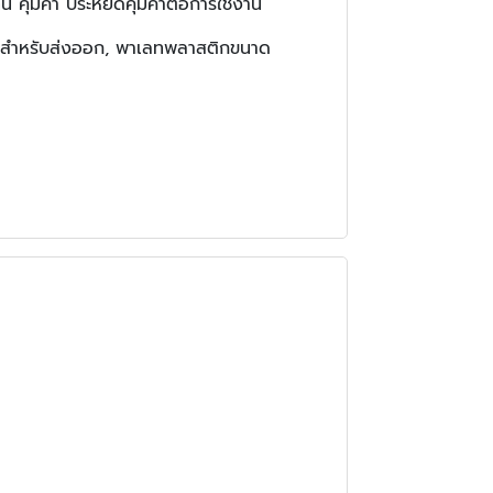
้มค่า ประหยัดคุ้มค่าต่อการใช้งาน
กสำหรับส่งออก, พาเลทพลาสติกขนาด