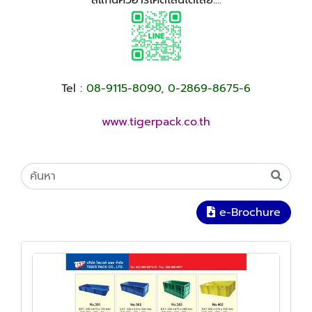
สแกนคิวอาร์โค๊ดไลน์ได้เลย....
Tel :
08-9115-8090
,
0-2869-8675-6
www.tigerpack.co.th
e-Brochure