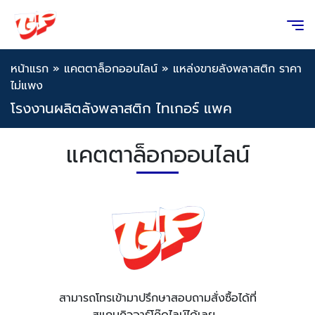
หน้าแรก
»
แคตตาล็อกออนไลน์
»
แหล่งขายลังพลาสติก ราคา
ไม่แพง
โรงงานผลิตลังพลาสติก ไทเกอร์ แพค
แคตตาล็อกออนไลน์
สามารถโทรเข้ามาปรึกษาสอบถามสั่งซื้อได้ที่